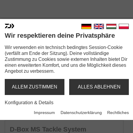
D-BOX TACKLE SYSTEM
Wir respektieren deine Privatsphäre
Modellausführungen: 11
Wir verwenden ein technisch bedingtes Session-Cookie
(verfällt am Ende der Sitzung). Deine vollständige
D-Box SS Tackle System
Zustimmung zu Cookies sowie externen Inhalten bietet Dir
Kunstköderbox | Small Shallow | mit Silikondichtung
einen erweiterten Komfort, und uns die Möglichkeit dieses
Angebot zu verbessern.
D-Box SR Tackle System
Kunstköderbox | Small Regular | mit Silikondichtung
ALLEM ZUSTIMMEN
ALLES ABLEHNEN
Konfiguration & Details
D-Box SD Tackle System
Kunstköderbox | Small Deep | mit Silikondichtung
Impressum
Datenschutzerklärung
Rechtliches
D-Box MS Tackle System