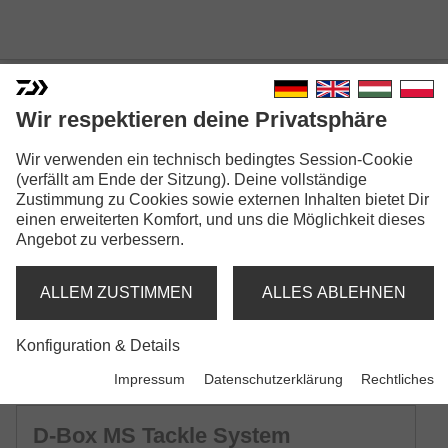
D-BOX TACKLE SYSTEM
Wir respektieren deine Privatsphäre
Modellausführungen: 11
Wir verwenden ein technisch bedingtes Session-Cookie
(verfällt am Ende der Sitzung). Deine vollständige
D-Box SS Tackle System
Zustimmung zu Cookies sowie externen Inhalten bietet Dir
Kunstköderbox | Small Shallow | mit Silikondichtung
einen erweiterten Komfort, und uns die Möglichkeit dieses
Angebot zu verbessern.
D-Box SR Tackle System
Kunstköderbox | Small Regular | mit Silikondichtung
ALLEM ZUSTIMMEN
ALLES ABLEHNEN
Konfiguration & Details
D-Box SD Tackle System
Kunstköderbox | Small Deep | mit Silikondichtung
Impressum
Datenschutzerklärung
Rechtliches
D-Box MS Tackle System