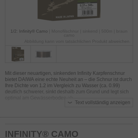
1/2: Infinity® Camo
| Monofilschnur | sinkend | 500m | braun
camo
Abbildung kann vom tatsächlichen Produkt abweichen.
Mit dieser neuartigen, sinkenden Infinity Karpfenschnur
bietet DAIWA eine echte Neuheit an – die Schnur ist durch
Ihre Dichte von 1.2 im Vergleich zu Wasser (ca. 0.99)
deutlich schwerer, sinkt deshalb zum Grund und legt sich
optimal am Gewässerboden ab.
Text vollständig anzeigen
Die Farbgebung ändert sich dabei unregelmäßig im
Verlauf und passt sich unauffällig dem Gewässerboden an.
Die matte Oberfläche erzeugt keine Reflexionen – ideal
bei stark befischten Gewässern und scheuen Fischen.
INFINITY® CAMO