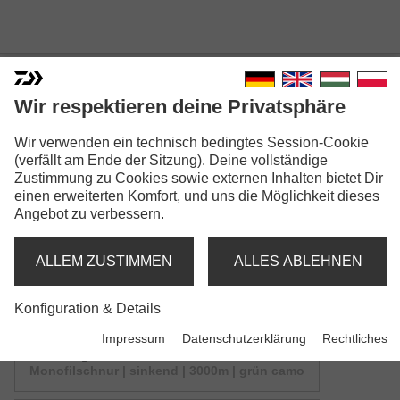
Wir respektieren deine Privatsphäre
INFINITY® CAMO
Wir verwenden ein technisch bedingtes Session-Cookie
Modellausführungen: 6
(verfällt am Ende der Sitzung). Deine vollständige
Zustimmung zu Cookies sowie externen Inhalten bietet Dir
einen erweiterten Komfort, und uns die Möglichkeit dieses
Infinity® Camo
Angebot zu verbessern.
Monofilschnur | sinkend | 500m | grün camo
ALLEM ZUSTIMMEN
ALLES ABLEHNEN
Infinity® Camo
Monofilschnur | sinkend | mix | grün camo
Konfiguration & Details
Impressum
Datenschutzerklärung
Rechtliches
Infinity® Camo
Monofilschnur | sinkend | 3000m | grün camo