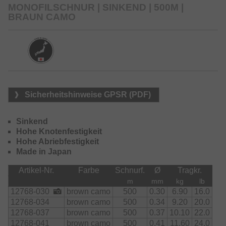
Das neue Material wurde über ein langen Zeitraum mit
MONOFILSCHNUR | SINKEND | 500M |
unserer Zentrale in Tokio in Japan entwickelt und ist in
BRAUN CAMO
dieser Ausführung wirklich einzigartig. Im Gegensatz zu
sinkendem, steifem Fluorocarbon-Material ist die neue
Infinity Sinking jedoch weich und geschmeidig und bietet
ein gutes Dehnverhalten – ideal, um Aussteiger im Drill zu
verhindern und eine hohe Knotenfestigkeit bei Belastung
zu erreichen.
Erhältlich in zwei Camo-Farben.
Sicherheitshinweise GPSR (PDF)
Sinkend
Hohe Knotenfestigkeit
Hohe Abriebfestigkeit
Made in Japan
Artikel-Nr.
Farbe
Schnurf.
Ø
Tragkr.
m
mm
kg
lb
12768-030
brown camo
500
0.30
6.90
16.0
12768-034
brown camo
500
0.34
9.20
20.0
12768-037
brown camo
500
0.37
10.10
22.0
12768-041
brown camo
500
0.41
11.60
24.0