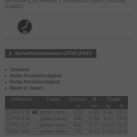
MONOFILSCHNUR | SINKEND | MIX | GRÜN
unserer Zentrale in Tokio in Japan entwickelt und ist in
CAMO
dieser Ausführung wirklich einzigartig. Im Gegensatz zu
sinkendem, steifem Fluorocarbon-Material ist die neue
Infinity Sinking jedoch weich und geschmeidig und bietet
ein gutes Dehnverhalten – ideal, um Aussteiger im Drill zu
verhindern und eine hohe Knotenfestigkeit bei Belastung
zu erreichen.
Erhältlich in zwei Camo-Farben.
Sicherheitshinweise GPSR (PDF)
Sinkend
Hohe Knotenfestigkeit
Hohe Abriebfestigkeit
Made in Japan
Artikel-Nr.
Farbe
Schnurf.
Ø
Tragkr.
m
mm
kg
lb
12767-130
green camo
1210
0.30
6.90
16.0
12767-134
green camo
940
0.34
9.20
20.0
12767-137
green camo
810
0.37
10.10
22.0
12767-141
green camo
710
0.41
11.60
24.0