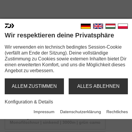
Wir respektieren deine Privatsphäre
INFINITY® CAMO
Wir verwenden ein technisch bedingtes Session-Cookie
Modellausführungen: 6
(verfällt am Ende der Sitzung). Deine vollständige
Zustimmung zu Cookies sowie externen Inhalten bietet Dir
einen erweiterten Komfort, und uns die Möglichkeit dieses
Infinity® Camo
Angebot zu verbessern.
Monofilschnur | sinkend | 500m | grün camo
ALLEM ZUSTIMMEN
ALLES ABLEHNEN
Infinity® Camo
Monofilschnur | sinkend | mix | grün camo
Konfiguration & Details
Impressum
Datenschutzerklärung
Rechtliches
Infinity® Camo
Monofilschnur | sinkend | 3000m | grün camo