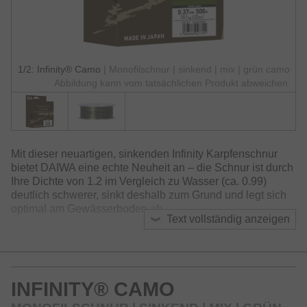
1/2: Infinity® Camo
| Monofilschnur | sinkend | mix | grün camo
Abbildung kann vom tatsächlichen Produkt abweichen.
Mit dieser neuartigen, sinkenden Infinity Karpfenschnur
bietet DAIWA eine echte Neuheit an – die Schnur ist durch
Ihre Dichte von 1.2 im Vergleich zu Wasser (ca. 0.99)
deutlich schwerer, sinkt deshalb zum Grund und legt sich
optimal am Gewässerboden ab.
Text vollständig anzeigen
Die Farbgebung ändert sich dabei unregelmäßig im
Verlauf und passt sich unauffällig dem Gewässerboden an.
Die matte Oberfläche erzeugt keine Reflexionen – ideal
bei stark befischten Gewässern und scheuen Fischen.
INFINITY® CAMO
Das neue Material wurde über ein langen Zeitraum mit