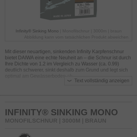
Infinity® Sinking Mono
| Monofilschnur | 3000m | braun
Abbildung kann vom tatsächlichen Produkt abweichen.
Mit dieser neuartigen, sinkenden Infinity Karpfenschnur
bietet DAIWA eine echte Neuheit an – die Schnur ist durch
Ihre Dichte von 1.2 im Vergleich zu Wasser (ca. 0.99)
deutlich schwerer, sinkt deshalb zum Grund und legt sich
optimal am Gewässerboden ab.
Text vollständig anzeigen
Das neue Material wurde über einen langen Zeitraum mit
unserer Zentrale in Tokio in Japan entwickelt und ist in
dieser Ausführung wirklich einzigartig. Im Gegensatz zu
sinkendem, steifem Fluorocarbon-Material ist die neue
INFINITY® SINKING MONO
Infinity Sinking jedoch weich und geschmeidig und bietet
ein gutes Dehnverhalten – ideal, um Aussteiger im Drill zu
MONOFILSCHNUR | 3000M | BRAUN
verhindern und eine hohe Knotenfestigkeit bei Belastung
zu erreichen.