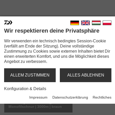
Wir respektieren deine Privatsphäre
INFINITY® SINKING MONO
Wir verwenden ein technisch bedingtes Session-Cookie
Modellausführungen: 6
(verfällt am Ende der Sitzung). Deine vollständige
Zustimmung zu Cookies sowie externen Inhalten bietet Dir
einen erweiterten Komfort, und uns die Möglichkeit dieses
Infinity® Sinking Mono
Angebot zu verbessern.
Monofilschnur | 500m | braun
ALLEM ZUSTIMMEN
ALLES ABLEHNEN
Infinity® Sinking Mono
Monofilschnur | mix | braun
Konfiguration & Details
Impressum
Datenschutzerklärung
Rechtliches
Infinity® Sinking Mono
Monofilschnur | 3000m | braun