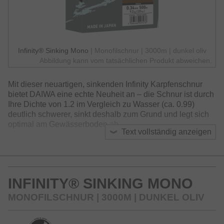
Infinity® Sinking Mono
| Monofilschnur | 3000m | dunkel oliv
Abbildung kann vom tatsächlichen Produkt abweichen.
Mit dieser neuartigen, sinkenden Infinity Karpfenschnur
bietet DAIWA eine echte Neuheit an – die Schnur ist durch
Ihre Dichte von 1.2 im Vergleich zu Wasser (ca. 0.99)
deutlich schwerer, sinkt deshalb zum Grund und legt sich
optimal am Gewässerboden ab.
Text vollständig anzeigen
Das neue Material wurde über einen langen Zeitraum mit
unserer Zentrale in Tokio in Japan entwickelt und ist in
dieser Ausführung wirklich einzigartig. Im Gegensatz zu
sinkendem, steifem Fluorocarbon-Material ist die neue
INFINITY® SINKING MONO
Infinity Sinking jedoch weich und geschmeidig und bietet
ein gutes Dehnverhalten – ideal, um Aussteiger im Drill zu
MONOFILSCHNUR | 3000M | DUNKEL OLIV
verhindern und eine hohe Knotenfestigkeit bei Belastung
zu erreichen.