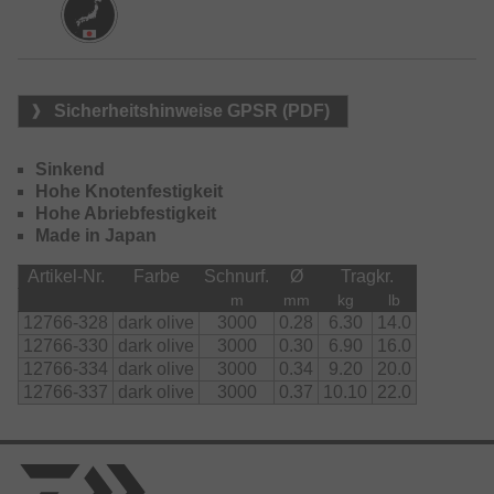
Erhältlich in zwei Farben.
Sicherheitshinweise GPSR (PDF)
Sinkend
Hohe Knotenfestigkeit
Hohe Abriebfestigkeit
Made in Japan
Artikel-Nr.
Farbe
Schnurf.
Ø
Tragkr.
m
mm
kg
lb
12766-328
dark olive
3000
0.28
6.30
14.0
12766-330
dark olive
3000
0.30
6.90
16.0
12766-334
dark olive
3000
0.34
9.20
20.0
12766-337
dark olive
3000
0.37
10.10
22.0