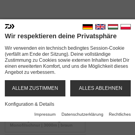
Wir respektieren deine Privatsphäre
INFINITY® SINKING MONO
Wir verwenden ein technisch bedingtes Session-Cookie
Modellausführungen: 6
(verfällt am Ende der Sitzung). Deine vollständige
Zustimmung zu Cookies sowie externen Inhalten bietet Dir
einen erweiterten Komfort, und uns die Möglichkeit dieses
Infinity® Sinking Mono
Angebot zu verbessern.
Monofilschnur | 500m | braun
ALLEM ZUSTIMMEN
ALLES ABLEHNEN
Infinity® Sinking Mono
Monofilschnur | mix | braun
Konfiguration & Details
Impressum
Datenschutzerklärung
Rechtliches
Infinity® Sinking Mono
Monofilschnur | 3000m | braun