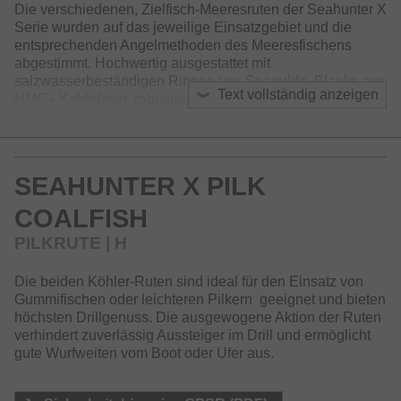
Die verschiedenen, Zielfisch-Meeresruten der Seahunter X
Serie wurden auf das jeweilige Einsatzgebiet und die
entsprechenden Angelmethoden des Meeresfischens
abgestimmt. Hochwertig ausgestattet mit
salzwasserbeständigen Ringen von Seaguide, Blanks aus
Text vollständig anzeigen
HMC+ Kohlefaser, robusten Zapfensteckverbindungen und
super griffigen EVA Griffstücken sind die Seahunter X
Ruten zu einem ausgezeichneten Preis-Leistungs-
Verhältnis erhältlich.
SEAHUNTER X PILK
COALFISH
PILKRUTE | H
Die beiden Köhler-Ruten sind ideal für den Einsatz von
Gummifischen oder leichteren Pilkern geeignet und bieten
höchsten Drillgenuss. Die ausgewogene Aktion der Ruten
verhindert zuverlässig Aussteiger im Drill und ermöglicht
gute Wurfweiten vom Boot oder Ufer aus.