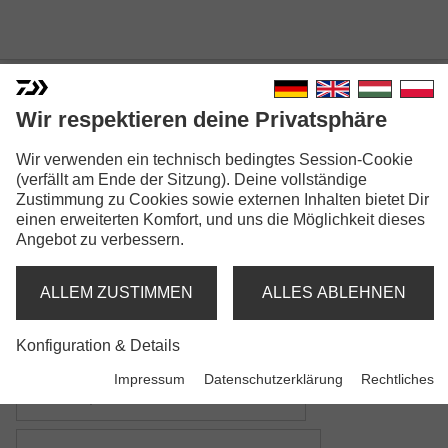
Wir respektieren deine Privatsphäre
Wir verwenden ein technisch bedingtes Session-Cookie
SEAHUNTER X
(verfällt am Ende der Sitzung). Deine vollständige
Zustimmung zu Cookies sowie externen Inhalten bietet Dir
einen erweiterten Komfort, und uns die Möglichkeit dieses
Angebot zu verbessern.
ALLEM ZUSTIMMEN
ALLES ABLEHNEN
Modellausführungen: 7
Konfiguration & Details
Seahunter X Pilk Herring
Impressum
Datenschutzerklärung
Rechtliches
Pilkrute | M