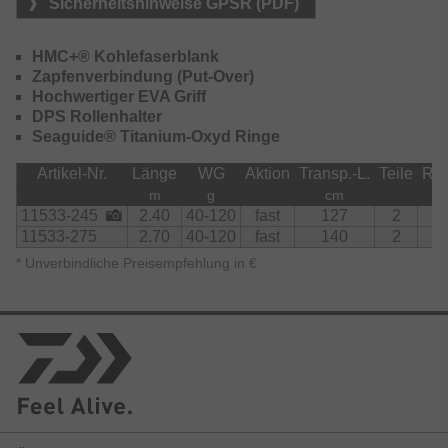
Sicherheitshinweise GPSR (PDF)
HMC+® Kohlefaserblank
Zapfenverbindung (Put-Over)
Hochwertiger EVA Griff
DPS Rollenhalter
Seaguide® Titanium-Oxyd Ringe
Artikel-Nr.
Länge
WG
Aktion
Transp.-L.
Teile
Rin
m
g
cm
11533-245
2.40
40-120
fast
127
2
6
11533-275
2.70
40-120
fast
140
2
6
*
Unverbindliche Preisempfehlung in €