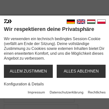
Wir respektieren deine Privatsphäre
Wir verwenden ein technisch bedingtes Session-Cookie
SEAHUNTER X
(verfällt am Ende der Sitzung). Deine vollständige
Zustimmung zu Cookies sowie externen Inhalten bietet Dir
einen erweiterten Komfort, und uns die Möglichkeit dieses
Angebot zu verbessern.
ALLEM ZUSTIMMEN
ALLES ABLEHNEN
Modellausführungen: 7
Konfiguration & Details
Seahunter X Pilk Herring
Impressum
Datenschutzerklärung
Rechtliches
Pilkrute | M