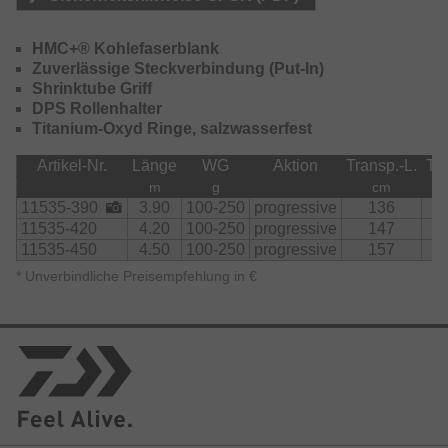
sehr gut an.
Ausgestattet mit Titanium-Oxyd Ringen und robustem
HMC+® Kohlefaserblank
DPS-Schraubrollenhalter.
Zuverlässige Steckverbindung (Put-In)
Shrinktube Griff
DPS Rollenhalter
Titanium-Oxyd Ringe, salzwasserfest
Artikel-Nr.
Länge
WG
Aktion
Transp.-L.
Tei
m
g
cm
11535-390
3.90
100-250
progressive
136
3
11535-420
4.20
100-250
progressive
147
3
11535-450
4.50
100-250
progressive
157
3
*
Unverbindliche Preisempfehlung in €