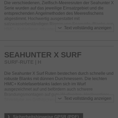
Die verschiedenen, Zielfisch-Meeresruten der Seahunter X
Serie wurden auf das jeweilige Einsatzgebiet und die
entsprechenden Angelmethoden des Meeresfischens
abgestimmt. Hochwertig ausgestattet mit
salzwasserbeständigen Ringen von Seaguide, Blanks aus
Text vollständig anzeigen
HMC+ Kohlefaser, robusten Zapfensteckverbindungen und
super griffigen EVA Griffstücken sind die Seahunter X
Ruten zu einem ausgezeichneten Preis-Leistungs-
Verhältnis erhältlich.
SEAHUNTER X SURF
SURF-RUTE | H
Die Seahunter X Surf Ruten bestechen durch schnelle und
robuste Blanks mit dünnen Durchmessern. Die leichten
HMC+ Kohlefaserblanks laden sich im Wurf
ausgezeichnet auf und befördern auch schwere
Brandungsmontagen auf gute Wurfweiten. Hochwertiger
Text vollständig anzeigen
Shrinktube am Griffstückende sorgt für sicheren Halt und
komfortables Handling während Wurf und Drill. Die night-
glow Spitze ist etwas weicher und zeigt auch zaghafte
Bisse bei schlechten Wetterverhältnissen und Dunkelheit
Sicherheitshinweise GPSR (PDF)