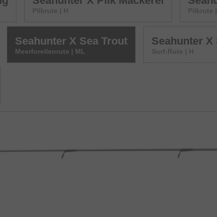
ng
Seahunter X Pilk Mackerel
Seahu
Pilkrute | H
Pilkrute 
Seahunter X Sea Trout
Seahunter X 
Meerforellenrute | ML
Surf-Rute | H