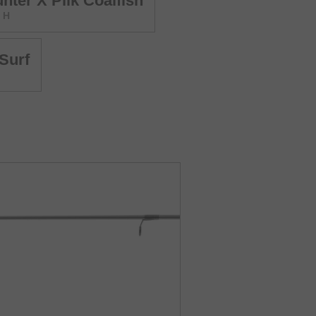
nter X Pilk Coalfish
| H
Surf