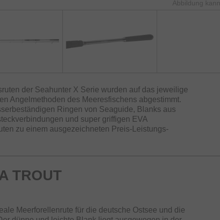
Abbildung kann
sruten der Seahunter X Serie wurden auf das jeweilige
den Angelmethoden des Meeresfischens abgestimmt.
asserbeständigen Ringen von Seaguide, Blanks aus
teckverbindungen und super griffigen EVA
Ruten zu einem ausgezeichneten Preis-Leistungs-
A TROUT
L
deale Meerforellenrute für die deutsche Ostsee und die
er dünne und leichte Blank liegt ausgewogen in der