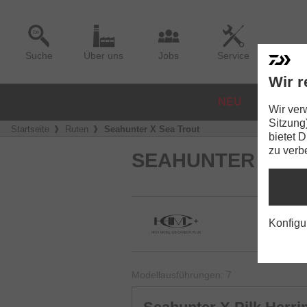
Suche
Über uns
Jobs
Service
Wir r
NEU
ROLLE
Wir ver
Sitzung
Startseite
Ruten
Seahunter X Sea Trout
bietet 
zu verb
SEAHUNTER X
Konfigu
Modellausführungen: 7