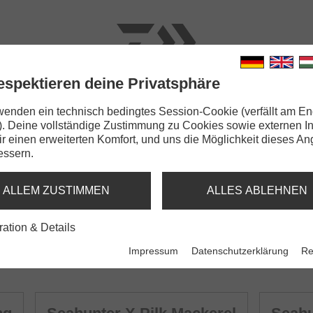
espektieren deine Privatsphäre
N
RUTEN
SCHNÜRE
KLEINTEILE
ZUBEHÖR
wenden ein technisch bedingtes Session-Cookie (verfällt am En
). Deine vollständige Zustimmung zu Cookies sowie externen I
Dir einen erweiterten Komfort, und uns die Möglichkeit dieses A
essern.
ALLEM ZUSTIMMEN
ALLES ABLEHNEN
ration & Details
Impressum
Datenschutzerklärung
Re