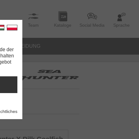
Team
Kataloge
Social Media
Sprache
BEKLEIDUNG
de der
nhalten
ngebot
chtliches