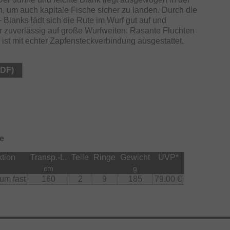
, um auch kapitale Fische sicher zu landen. Durch die
Blanks lädt sich die Rute im Wurf gut auf und
r zuverlässig auf große Wurfweiten. Rasante Fluchten
 ist mit echter Zapfensteckverbindung ausgestattet.
PDF)
e
tion
Transp.-L.
Teile
Ringe
Gewicht
UVP
*
cm
g
um fast
160
2
9
185
79.00 €