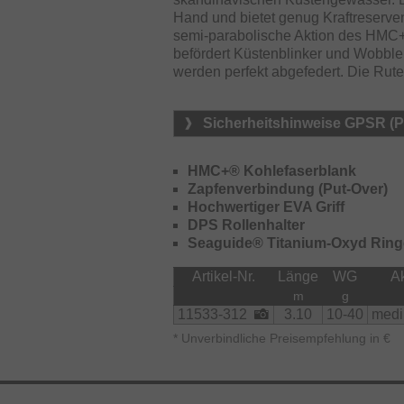
Hand und bietet genug Kraftreserven
semi-parabolische Aktion des HMC+ 
befördert Küstenblinker und Wobble
werden perfekt abgefedert. Die Rute
Sicherheitshinweise GPSR (
HMC+® Kohlefaserblank
Zapfenverbindung (Put-Over)
Hochwertiger EVA Griff
DPS Rollenhalter
Seaguide® Titanium-Oxyd Ring
Artikel-Nr.
Länge
WG
Ak
m
g
11533-312
3.10
10-40
medi
*
Unverbindliche Preisempfehlung in €